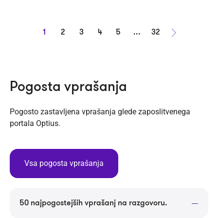
1
2
3
4
5
...
32
Naprej
Pogosta vprašanja
Pogosto zastavljena vprašanja glede zaposlitvenega
portala Optius.
Vsa pogosta vprašanja
50 najpogostejših vprašanj na razgovoru.