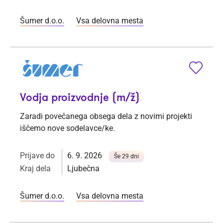
Šumer d.o.o.
Vsa delovna mesta
Vodja proizvodnje (m/ž)
Zaradi povečanega obsega dela z novimi projekti
iščemo nove sodelavce/ke.
Prijave do
6. 9. 2026
Še 29 dni
Kraj dela
Ljubečna
Šumer d.o.o.
Vsa delovna mesta