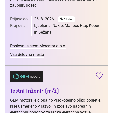
zaupnik, sosed.
Prijave do
26. 8. 2026
Še 18 dni
Kraj dela
Ljubljana, Naklo, Maribor, Ptuj, Koper
in Sežana.
Poslovni sistem Mercator d.o.o.
Vsa delovna mesta
Testni inženir (m/ž)
GEM motors je globalno visokotehnološko podjetje,
ki je usmerjeno v razvoj in izdelavo naprednih
električnih pogonov za lahka električna vozila.