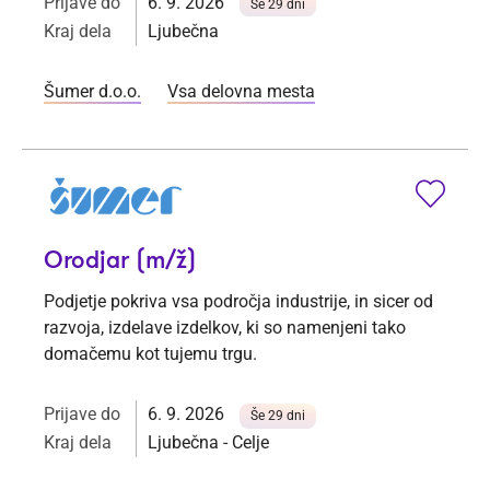
Prijave do
6. 9. 2026
Še 29 dni
Kraj dela
Ljubečna
Šumer d.o.o.
Vsa delovna mesta
Orodjar (m/ž)
Podjetje pokriva vsa področja industrije, in sicer od
razvoja, izdelave izdelkov, ki so namenjeni tako
domačemu kot tujemu trgu.
Prijave do
6. 9. 2026
Še 29 dni
Kraj dela
Ljubečna - Celje