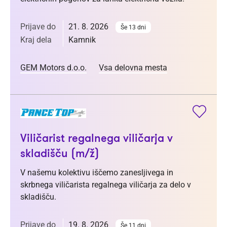
Prijave do
21. 8. 2026
Še 13 dni
Kraj dela
Kamnik
GEM Motors d.o.o.
Vsa delovna mesta
Viličarist regalnega viličarja v
skladišču (m/ž)
V našemu kolektivu iščemo zanesljivega in
skrbnega viličarista regalnega viličarja za delo v
skladišču.
Prijave do
19. 8. 2026
Še 11 dni