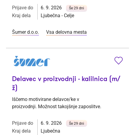
Prijave do
6. 9. 2026
Še 29 dni
Kraj dela
Ljubečna - Celje
Šumer d.o.o.
Vsa delovna mesta
Delavec v proizvodnji - kalilnica (m/
ž)
Iščemo motivirane delavce/ke v
proizvodnji. Možnost takojšnje zaposlitve.
Prijave do
6. 9. 2026
Še 29 dni
Kraj dela
Ljubečna