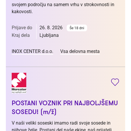
svojem področju na samem vrhu v strokovnosti in
kakovosti.
Prijave do
26. 8. 2026
Še 18 dni
Kraj dela
Ljubljana
INOX CENTER d.o.o.
Vsa delovna mesta
POSTANI VOZNIK PRI NAJBOLJŠEMU
SOSEDU! (m/ž)
V naši veliki soseski imamo radi svoje sosede in
njihove želje. Postani del naše ekipe, naš prijatelj,