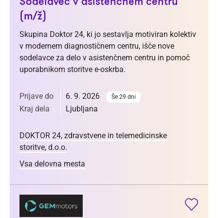
Sodelavec v asistenčnem centru
(m/ž)
Skupina Doktor 24, ki jo sestavlja motiviran kolektiv
v modernem diagnostičnem centru, išče nove
sodelavce za delo v asistenčnem centru in pomoč
uporabnikom storitve e-oskrba.
Prijave do
6. 9. 2026
Še 29 dni
Kraj dela
Ljubljana
DOKTOR 24, zdravstvene in telemedicinske
storitve, d.o.o.
Vsa delovna mesta