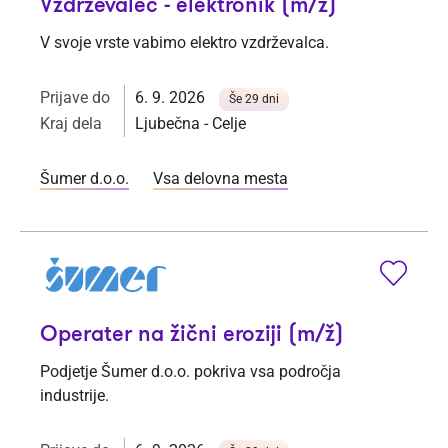
Vzdrževalec - elektronik (m/ž)
V svoje vrste vabimo elektro vzdrževalca.
Prijave do
6. 9. 2026
Še 29 dni
Kraj dela
Ljubečna - Celje
Šumer d.o.o.
Vsa delovna mesta
Operater na žični eroziji (m/ž)
Podjetje Šumer d.o.o. pokriva vsa področja
industrije.