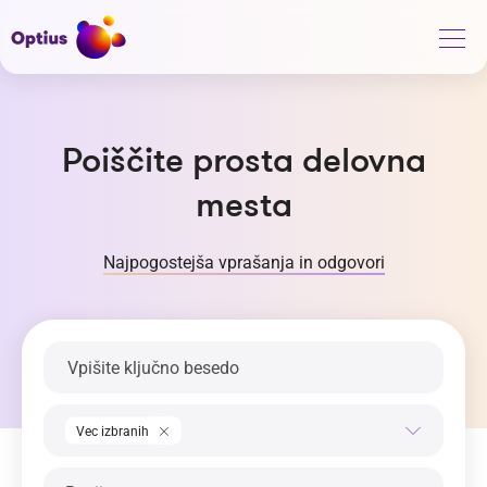
Poiščite prosta delovna
mesta
Najpogostejša vprašanja in odgovori
Ključna beseda
Področje dela
Vec izbranih
Regija