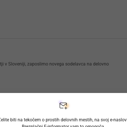
tji v Sloveniji, zaposlimo novega sodelavca na delovno
elite biti na tekočem o prostih delovnih mestih, na svoj e-naslo
Brezplačni E-informator vam to omogoča.