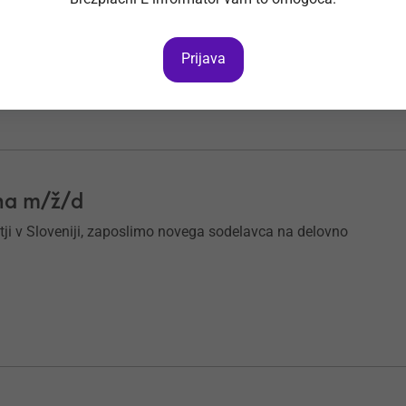
tji v Sloveniji, zaposlimo novega sodelavca na delovno
Prijava
ona m/ž/d
tji v Sloveniji, zaposlimo novega sodelavca na delovno