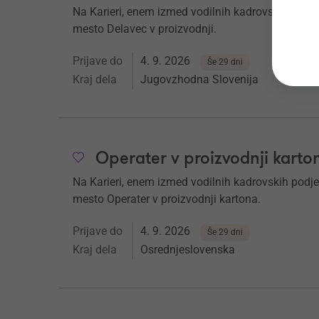
Na Karieri, enem izmed vodilnih kadrovskih podje
mesto Delavec v proizvodnji.
Prijave do
4. 9. 2026
Še 29 dni
Kraj dela
Jugovzhodna Slovenija
Operater v proizvodnji kart
Na Karieri, enem izmed vodilnih kadrovskih podje
mesto Operater v proizvodnji kartona.
Prijave do
4. 9. 2026
Še 29 dni
Kraj dela
Osrednjeslovenska