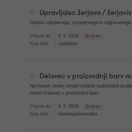
Upravljalec žerjava / žerjavis
Iščemo izkušenega, zanesljivega in odgovornega u
Prijave do
4. 9. 2026
Še 29 dni
Kraj dela
Ljubljana
Delavec v proizvodnji barv 
Na Karieri, enem izmed vodilnih kadrovskih podje
mesto Delavec v proizvodnji barv.
Prijave do
4. 9. 2026
Še 29 dni
Kraj dela
Osrednjeslovenska