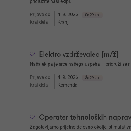
pridružite naši ekipi.
Prijave do
4. 9. 2026
Še 29 dni
Kraj dela
Kranj
Elektro vzdrževalec (m/ž)
Naša ekipa je srce našega uspeha – pridruži se 
Prijave do
4. 9. 2026
Še 29 dni
Kraj dela
Komenda
Operater tehnoloških naprav
Zagotavljamo prijetno delovno okolje, stimulati