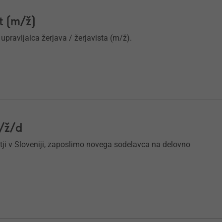
t (m/ž)
pravljalca žerjava / žerjavista (m/ž).
m/ž/d
tji v Sloveniji, zaposlimo novega sodelavca na delovno