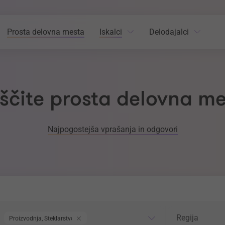
Prosta delovna mesta
Iskalci
Delodajalci
ščite prosta delovna m
Najpogostejša vprašanja in odgovori
odročje dela
Regija
Regija
Proizvodnja, Steklarstvo