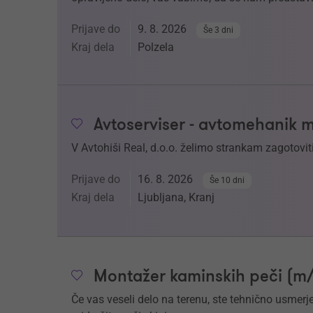
Prijave do
9. 8. 2026
Še 3 dni
Kraj dela
Polzela
Avtoserviser - avtomehanik 
V Avtohiši Real, d.o.o. želimo strankam zagotoviti
Prijave do
16. 8. 2026
Še 10 dni
Kraj dela
Ljubljana, Kranj
Montažer kaminskih peči (m/
Če vas veseli delo na terenu, ste tehnično usmerj