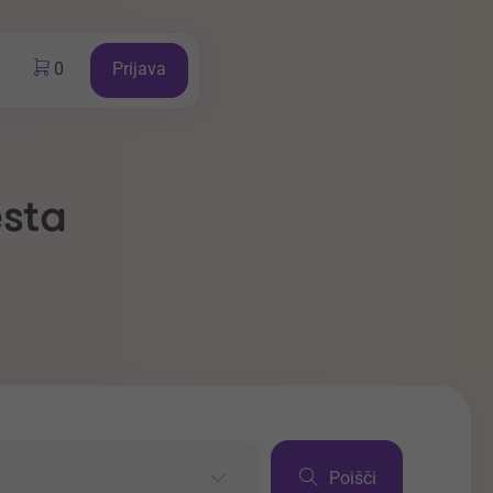
0
Prijava
esta
Poišči