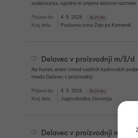
sodelovanja, ugodne in urejene delovne razmere.
Prijave do
4. 9. 2026
Še 29 dni
Kraj dela
Poslovna cona Žeje pri Komendi
Delavec v proizvodnji m/ž/d
Na Karieri, enem izmed vodilnih kadrovskih podje
mesto Delavec v proizvodnji.
Prijave do
4. 9. 2026
Še 29 dni
Kraj dela
Jugovzhodna Slovenija
Ž
Delavec v proizvodnji m/ž/d