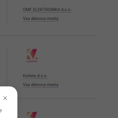
OMF ELEKTRONIKA d.o.o.
Vsa delovna mesta
Kariera d.o.o.
Vsa delovna mesta
v?