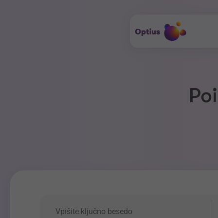
Poi
Ključna beseda
P