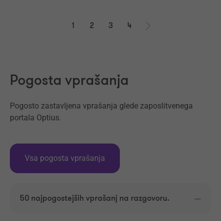
1
2
3
4
Naprej
Pogosta vprašanja
Pogosto zastavljena vprašanja glede zaposlitvenega
portala Optius.
Vsa pogosta vprašanja
50 najpogostejših vprašanj na razgovoru.