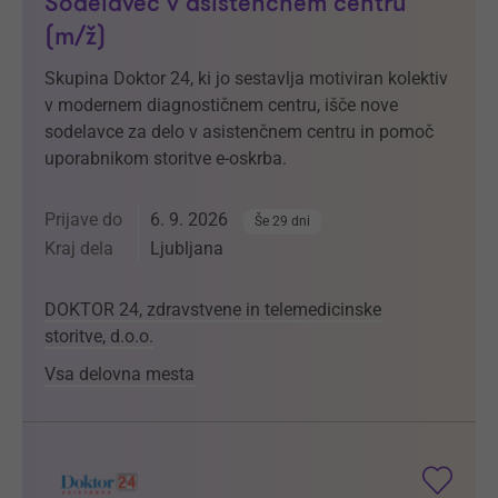
Sodelavec v asistenčnem centru
(m/ž)
Skupina Doktor 24, ki jo sestavlja motiviran kolektiv
v modernem diagnostičnem centru, išče nove
sodelavce za delo v asistenčnem centru in pomoč
uporabnikom storitve e-oskrba.
Prijave do
6. 9. 2026
Še 29 dni
Kraj dela
Ljubljana
DOKTOR 24, zdravstvene in telemedicinske
storitve, d.o.o.
Vsa delovna mesta