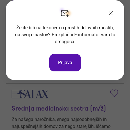
Osebni asistent / socialni
oskrbovalec (m/ž) - Zagorje ob Savi
Zavod Brez ovir so.p. zaposli sodelavca (m/ž) na
Želite biti na tekočem o prostih delovnih mestih,
delovno mesto osebni asistent.
na svoj e-naslov? Brezplačni E-informator vam to
omogoča.
Prijave do
29. 8. 2026
Še 21 dni
Kraj dela
Zagorje ob Savi
Prijava
Zavod Brez ovir so.p.
Vsa delovna mesta
Srednja medicinska sestra (m/ž)
Za našega naročnika, enega najsodobnejših in
najuspešnejših domov za nego starejših, iščemo