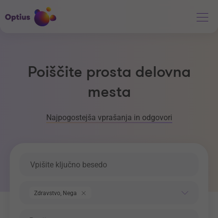
Poiščite prosta delovna
mesta
Najpogostejša vprašanja in odgovori
Ključna beseda
Področje dela
Zdravstvo, Nega
Regija