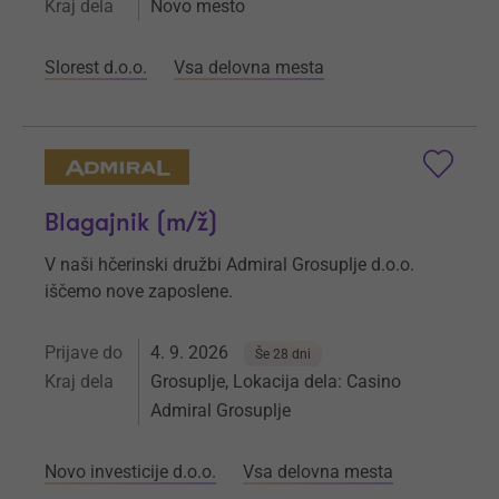
Kraj dela
Novo mesto
Slorest d.o.o.
Vsa delovna mesta
Blagajnik (m/ž)
V naši hčerinski družbi Admiral Grosuplje d.o.o.
iščemo nove zaposlene.
Prijave do
4. 9. 2026
Še 28 dni
Kraj dela
Grosuplje, Lokacija dela: Casino
Admiral Grosuplje
Novo investicije d.o.o.
Vsa delovna mesta