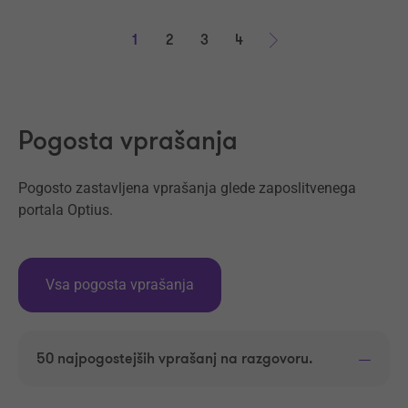
1
2
3
4
Naprej
Pogosta vprašanja
Pogosto zastavljena vprašanja glede zaposlitvenega
portala Optius.
Vsa pogosta vprašanja
50 najpogostejših vprašanj na razgovoru.