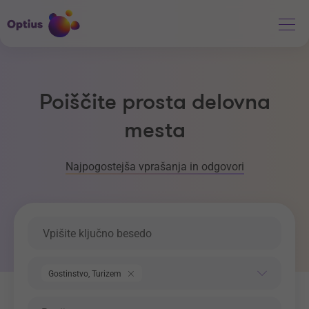
Poiščite prosta delovna
mesta
Najpogostejša vprašanja in odgovori
Ključna beseda
Področje dela
Gostinstvo, Turizem
Regija