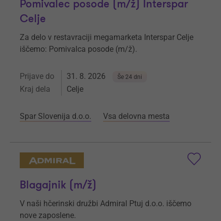
Pomivalec posode (m/ž) Interspar
Celje
Za delo v restavraciji megamarketa Interspar Celje
iščemo: Pomivalca posode (m/ž).
Prijave do
31. 8. 2026
Še 24 dni
Kraj dela
Celje
Spar Slovenija d.o.o.
Vsa delovna mesta
Blagajnik (m/ž)
V naši hčerinski družbi Admiral Ptuj d.o.o. iščemo
nove zaposlene.