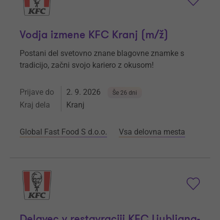
Vodja izmene KFC Kranj (m/ž)
Postani del svetovno znane blagovne znamke s
tradicijo, začni svojo kariero z okusom!
Prijave do
2. 9. 2026
Še 26 dni
Kraj dela
Kranj
Global Fast Food S d.o.o.
Vsa delovna mesta
Delavec v restavraciji KFC Ljubljana-