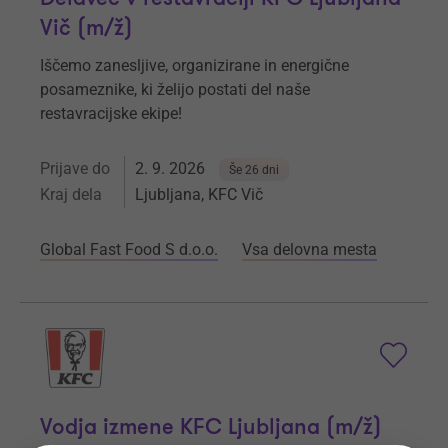
Vič (m/ž)
Iščemo zanesljive, organizirane in energične
posameznike, ki želijo postati del naše
restavracijske ekipe!
Prijave do
2. 9. 2026
Še 26 dni
Kraj dela
Ljubljana, KFC Vič
Global Fast Food S d.o.o.
Vsa delovna mesta
Vodja izmene KFC Ljubljana (m/ž)