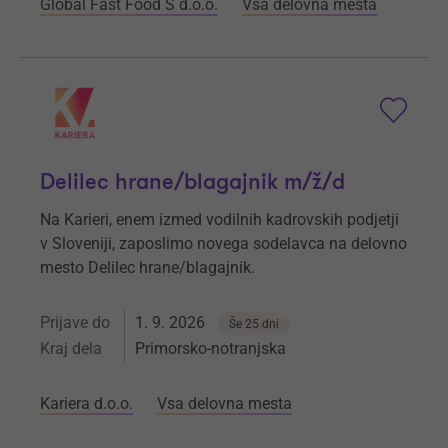
Global Fast Food S d.o.o.
Vsa delovna mesta
Delilec hrane/blagajnik m/ž/d
Na Karieri, enem izmed vodilnih kadrovskih podjetji
v Sloveniji, zaposlimo novega sodelavca na delovno
mesto Delilec hrane/blagajnik.
Prijave do
1. 9. 2026
Še 25 dni
Kraj dela
Primorsko-notranjska
Kariera d.o.o.
Vsa delovna mesta