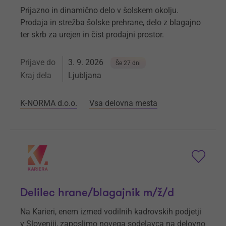
Prijazno in dinamično delo v šolskem okolju.
Prodaja in strežba šolske prehrane, delo z blagajno
ter skrb za urejen in čist prodajni prostor.
Prijave do
3. 9. 2026
Še 27 dni
Kraj dela
Ljubljana
K-NORMA d.o.o.
Vsa delovna mesta
Delilec hrane/blagajnik m/ž/d
Na Karieri, enem izmed vodilnih kadrovskih podjetji
v Sloveniji, zaposlimo novega sodelavca na delovno