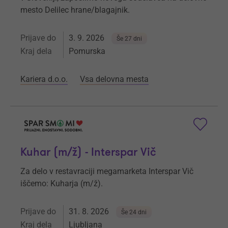
mesto Delilec hrane/blagajnik.
Prijave do
3. 9. 2026
Še 27 dni
Kraj dela
Pomurska
Kariera d.o.o.
Vsa delovna mesta
Kuhar (m/ž) - Interspar Vič
Za delo v restavraciji megamarketa Interspar Vič
iščemo: Kuharja (m/ž).
Prijave do
31. 8. 2026
Še 24 dni
Kraj dela
Ljubljana