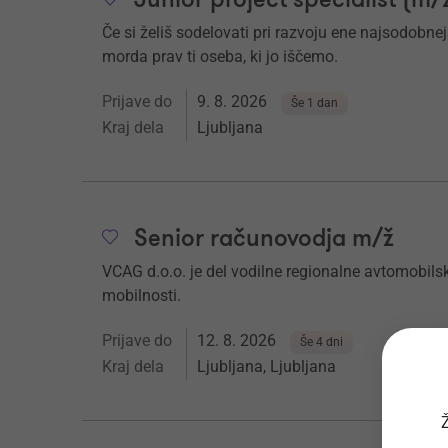
Če si želiš sodelovati pri razvoju ene najsodobnej
morda prav ti oseba, ki jo iščemo.
Prijave do
9. 8. 2026
Še 1 dan
Kraj dela
Ljubljana
Senior računovodja m/ž
VCAG d.o.o. je del vodilne regionalne avtomobils
mobilnosti.
Prijave do
12. 8. 2026
Še 4 dni
Kraj dela
Ljubljana, Ljubljana
Ž