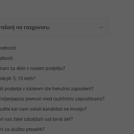
rašanj na razgovoru.
rednosti.
abosti.
irani za delo v našem podjetju?
ednjih 5, 10 letih?
iti podjetje v katerem ste trenutno zaposleni?
ivljenjepisu premori med različnimi zaposlitvami?
dite kar nam ostali kandidati ne morejo?
pri vas želel izboljšati vaš bivši šef?
eni za službo preseliti?