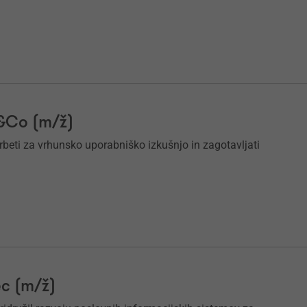
k&Co (m/ž)
krbeti za vrhunsko uporabniško izkušnjo in zagotavljati
ec (m/ž)