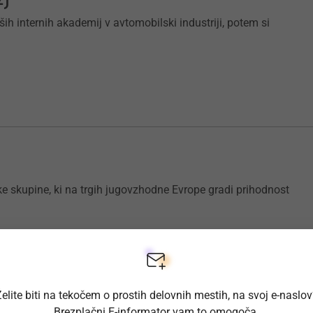
ših internih akademij v avtomobilski industriji, potem si
ke skupine, ki na trgih jugovzhodne Evrope gradi prihodnost
elite biti na tekočem o prostih delovnih mestih, na svoj e-naslo
Brezplačni E-informator vam to omogoča.