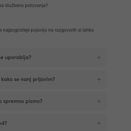
i na službena potovanja?
se najpogosteje pojavijo na razgovorih si lahko
še uporablja?
n kako se nanj prijavim?
o spremno pismo?
ed?