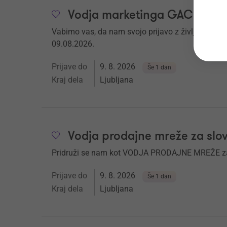
Vodja marketinga GAC (m/ž)
Vabimo vas, da nam svojo prijavo z življenjepis
09.08.2026.
Prijave do
9. 8. 2026
Še 1 dan
Kraj dela
Ljubljana
Vodja prodajne mreže za slov
Pridruži se nam kot VODJA PRODAJNE MREŽE za 
Prijave do
9. 8. 2026
Še 1 dan
Kraj dela
Ljubljana