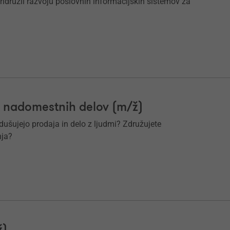
ridružil razvoju poslovnih informacijskih sistemov za
 nadomestnih delov (m/ž)
dušujejo prodaja in delo z ljudmi? Združujete
nja?
ž)