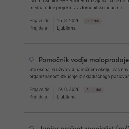
Iščemo Senior PHP Backend razvijalca, ki se bo p
mednarodne projekte v avtomobilski industriji.
Prijave do
15. 8. 2026
Še 7 dni
Kraj dela
Ljubljana
Pomočnik vodje maloprodaje
Ste oseba, ki uživa v dinamičnem okolju, vas nav
organiziranost, izkušnje iz skladiščnega poslova
Prijave do
19. 8. 2026
Še 11 dni
Kraj dela
Ljubljana
Junior project specialist (m/