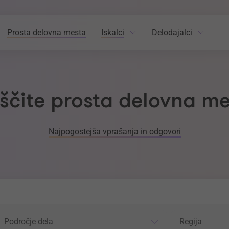
Prosta delovna mesta
Iskalci
Delodajalci
ščite prosta delovna m
Najpogostejša vprašanja in odgovori
odročje dela
Regija
Področje dela
Regija