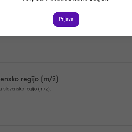
om v slovenskem in angleškem jeziku pošljete najkasneje do
Prijava
ensko regijo (m/ž)
slovensko regijo (m/ž).