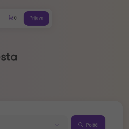
0
Prijava
esta
Poišči