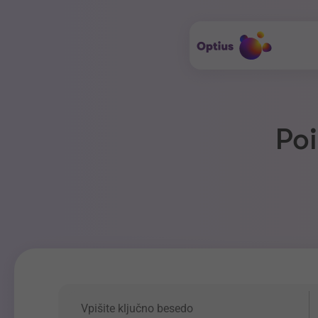
Poi
Ključna beseda
P