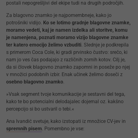
postali nepogrešljivi del ekipe tudi na drugih področjih.
Za blagovno znamko je najpomembneje, kako jo
potrošniki vidijo.
Ko se lotimo gradnje blagovne znamke,
moramo vedeti, kaj je namen izdelka ali storitve, komu
je namenjena, poznati moramo vizijo blagovne znamke
ter katero emocijo želimo vzbuditi
. Slednje je podkrepila
s primerom Coca Cole, ki gradi prvinsko čustvo: srečo, ki
nam jo ves čas podajajo z različnih zornih kotov. Cilj je,
da si človek blagovno znamko zapomni in poseže po njej
v množici podobnih izbir. Enak učinek želimo doseči z
osebno blagovno znamko
.
»Vsak segment tvoje komunikacije je sestavni del tega,
kako te bo potencialni delodajalec dojemal oz. kakšno
percepcijo si bo ustvaril o tebi.«
Ana Ivandić svetuje, kako izstopati iz množice CV-jev in
spremnih pisem
. Pomembno je vse: