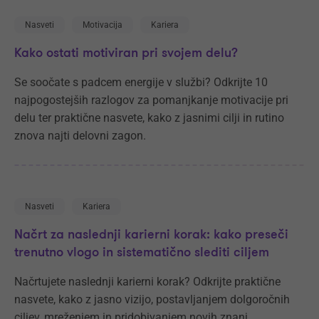
Nasveti
Motivacija
Kariera
Kako ostati motiviran pri svojem delu?
Se soočate s padcem energije v službi? Odkrijte 10
najpogostejših razlogov za pomanjkanje motivacije pri
delu ter praktične nasvete, kako z jasnimi cilji in rutino
znova najti delovni zagon.
Nasveti
Kariera
Načrt za naslednji karierni korak: kako preseči
trenutno vlogo in sistematično slediti ciljem
Načrtujete naslednji karierni korak? Odkrijte praktične
nasvete, kako z jasno vizijo, postavljanjem dolgoročnih
ciljev, mreženjem in pridobivanjem novih znanj