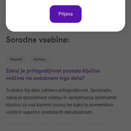
Prijava
Sorodne vsebine:
Nasveti
Kariera
Zakaj je prilagodljivost postala ključna
veščina na sodobnem trgu dela?
Sodobni trg dela zahteva prilagodljivost. Spoznajte,
zakaj je sposobnost učenja in sprejemanja sprememb
ključna za vaš karierni razvoj ter kako to pomembno
veščino uspešno predstaviti delodajalcem.