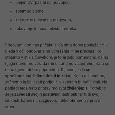
urejen CV (pazite na pravopis),
spremno pismo,
kako smo urejeni na razgovoru,
rokovanje in naša telesna mimika.
Sogovornik od nas pričakuje, da smo dober poslušalec, ki
gleda v oči, odgovarja na vprašanja in ne prekinja. Ko
stopimo v stik s človekom, je torej zelo pomembno, da na
njega naredimo vtis, da mu ostanemo v spominu. Zato se
na razgovor dobro pripravimo. Ključno je,
da se
vprašamo, kaj želimo delati in zakaj
. Ko to razjasnimo,
začnemo lažje iskati podjetje, v katerem bi radi delali. Na
podlagi tega nato pripravimo svoj
življenjepis
. Potrebno
se je
zavedati svojih pozitivnih lastnosti
ter tudi svojih
šibkosti, katere na
razgovoru
lahko obrnemo v pravo
smer.