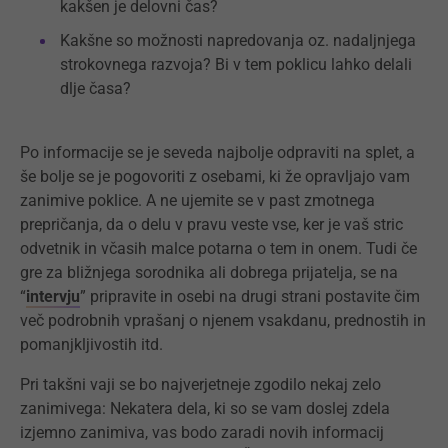
kakšen je delovni čas?
Kakšne so možnosti napredovanja oz. nadaljnjega
strokovnega razvoja? Bi v tem poklicu lahko delali
dlje časa?
Po informacije se je seveda najbolje odpraviti na splet, a
še bolje se je pogovoriti z osebami, ki že opravljajo vam
zanimive poklice. A ne ujemite se v past zmotnega
prepričanja, da o delu v pravu veste vse, ker je vaš stric
odvetnik in včasih malce potarna o tem in onem. Tudi če
gre za bližnjega sorodnika ali dobrega prijatelja, se na
“
intervju
” pripravite in osebi na drugi strani postavite čim
več podrobnih vprašanj o njenem vsakdanu, prednostih in
pomanjkljivostih itd.
Pri takšni vaji se bo najverjetneje zgodilo nekaj zelo
zanimivega: Nekatera dela, ki so se vam doslej zdela
izjemno zanimiva, vas bodo zaradi novih informacij