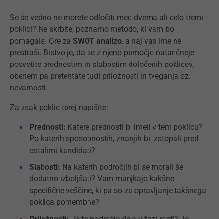
Se še vedno ne morete odločiti med dvema ali celo tremi
poklici? Ne skrbite, poznamo metodo, ki vam bo
pomagala. Gre za
SWOT analizo
, a naj vas ime ne
prestraši. Bistvo je, da se z njeno pomočjo natančneje
posvetite prednostim in slabostim določenih poklicev,
obenem pa pretehtate tudi priložnosti in tveganja oz.
nevarnosti.
Za vsak poklic torej napišite:
Prednosti:
Katere prednosti bi imeli v tem poklicu?
Po katerih sposobnostih, znanjih bi izstopali pred
ostalimi kandidati?
Slabosti:
Na katerih področjih bi se morali še
dodatno izboljšati? Vam manjkajo kakšne
specifične veščine, ki pa so za opravljanje takšnega
poklica pomembne?
Priložnosti:
Je to področje dela v fazi rasti? Je