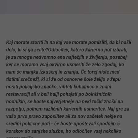
Kaj morate storiti in na kaj vse morate pomisliti, da bi našli
delo, ki si ga želite?Odločitev, katero karierno pot izbrati,
je za mnoge nedvomno ena najtežjih v življenju, posebej
ker se moramo vsaj okvirno usmeriti že zelo zgodaj, ko
nam še manjka izkušenj in znanja. Če torej niste med
tistimi srečneži, ki si že od osnovne šole želijo v žepu
nositi policijsko značko, vihteti kuhalnico v znani
restavraciji ali v beli halji pohajati po bolnišničnih
hodnikih, se boste najverjetneje na neki točki znašli na
razpotju, polnem različnih kariernih usmeritev. Naj gre za
vašo prvo pravo zaposlitev ali za nov začetek nekje na
sredini poklicne poti - če boste upoštevali spodnjih 5
korakov do sanjske službe, bo odločitev vsaj nekoliko