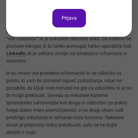
Koliko stresa je na določenem delovnem mestu, kako
zahtevne so delovne naloge, kolikšen je obseg dela -
Prijava
vsega tega na spletnih straneh podjetij ne boste pogosto
prebrali. Najbolje je, da se po informacije odpravite na
“več naslovov” in si ustvarite celostno sliko. Če osebno ne
poznate nikogar, ki bi lahko pomagal, lahko uporabite tudi
LinkedIn
, ki je odlično orodje za izmenjavo informacij in
nasvetov.
In ko imate vse potrebne informacije in se odločite za
poklic, ki vam bo prinesel največ zadoščenja, nikar ne
pozabite, da kljub vsej resnosti ne gre za odločitev, ki je ne
bi mogli preklicati. Seveda so nekatere karierne
spremembe zahtevnejše kot druge in odločitev za poklic
tvega dobro mero premišljenosti, a na drugi strani tudi
predolgo odlašanje in tehtanje nista koristna. Nekatere
stvari je preprosto treba preizkusiti, zato se ne bojte
skočiti v vodo.