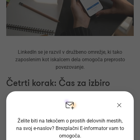
LinkedIn se je razvil v družbeno omrežje, ki tako
zaposlenim kot iskalcem dela omogoča preprosto
povezovanje.
Četrti korak: Čas za izbiro
Če tega še niste storili, je sedaj - sploh če ste že odločeni
za glavne kandidate - skrajni čas, da pred dokončno
odločitvijo pridobite še nekaj informacij iz prve roke.
Želite biti na tekočem o prostih delovnih mestih,
Razmislite, kako lahko pridete do osebnega pogovora z
na svoj e-naslov? Brezplačni E-informator vam to
nekom, ki dela v vaših želenih poklicih ali pa v podjetju ali
omogoča.
organizaciji, v kateri bi se tudi sami radi zaposlili.