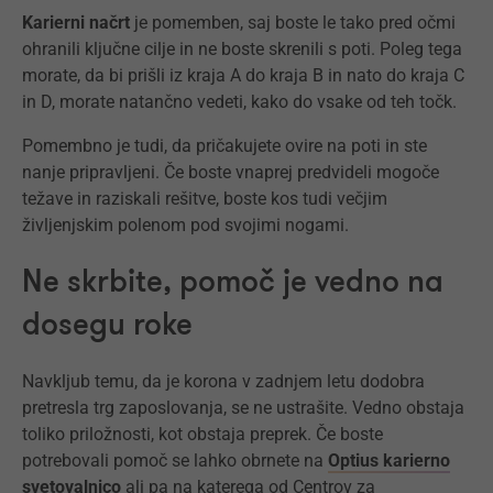
Karierni načrt
je pomemben, saj boste le tako pred očmi
ohranili ključne cilje in ne boste skrenili s poti. Poleg tega
morate, da bi prišli iz kraja A do kraja B in nato do kraja C
in D, morate natančno vedeti, kako do vsake od teh točk.
Pomembno je tudi, da pričakujete ovire na poti in ste
nanje pripravljeni. Če boste vnaprej predvideli mogoče
težave in raziskali rešitve, boste kos tudi večjim
življenjskim polenom pod svojimi nogami.
Ne skrbite, pomoč je vedno na
dosegu roke
Navkljub temu, da je korona v zadnjem letu dodobra
pretresla trg zaposlovanja, se ne ustrašite. Vedno obstaja
toliko priložnosti, kot obstaja preprek. Če boste
potrebovali pomoč se lahko obrnete na
Optius karierno
svetovalnico
ali pa na katerega od Centrov za