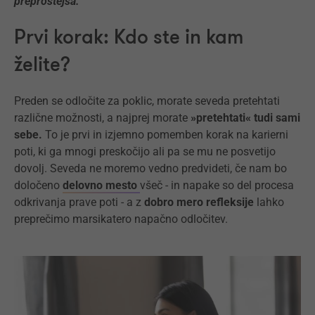
preprostejša.
Prvi korak: Kdo ste in kam
želite?
Preden se odločite za poklic, morate seveda pretehtati
različne možnosti, a najprej morate
»pretehtati« tudi sami
sebe.
To je prvi in izjemno pomemben korak na karierni
poti, ki ga mnogi preskočijo ali pa se mu ne posvetijo
dovolj. Seveda ne moremo vedno predvideti, če nam bo
določeno
delovno mesto
všeč - in napake so del procesa
odkrivanja prave poti - a z
dobro mero refleksije
lahko
preprečimo marsikatero napačno odločitev.