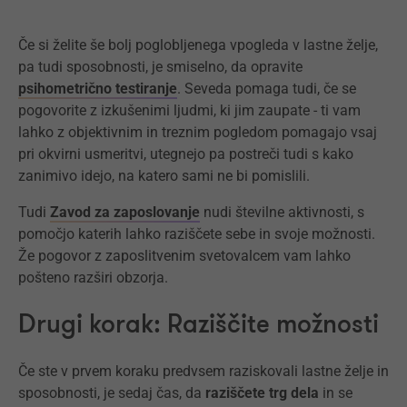
Če si želite še bolj poglobljenega vpogleda v lastne želje,
pa tudi sposobnosti, je smiselno, da opravite
psihometrično testiranje
. Seveda pomaga tudi, če se
pogovorite z izkušenimi ljudmi, ki jim zaupate - ti vam
lahko z objektivnim in treznim pogledom pomagajo vsaj
pri okvirni usmeritvi, utegnejo pa postreči tudi s kako
zanimivo idejo, na katero sami ne bi pomislili.
Tudi
Zavod za zaposlovanje
nudi številne aktivnosti, s
pomočjo katerih lahko raziščete sebe in svoje možnosti.
Že pogovor z zaposlitvenim svetovalcem vam lahko
pošteno razširi obzorja.
Drugi korak: Raziščite možnosti
Če ste v prvem koraku predvsem raziskovali lastne želje in
sposobnosti, je sedaj čas, da
raziščete trg dela
in se