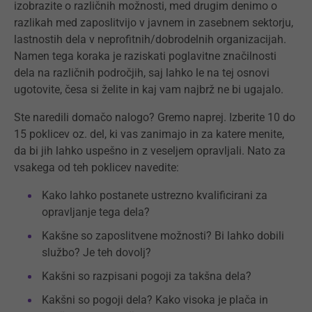
izobrazite o različnih možnosti, med drugim denimo o
razlikah med zaposlitvijo v javnem in zasebnem sektorju,
lastnostih dela v neprofitnih/dobrodelnih organizacijah.
Namen tega koraka je raziskati poglavitne značilnosti
dela na različnih področjih, saj lahko le na tej osnovi
ugotovite, česa si želite in kaj vam najbrž ne bi ugajalo.
Ste naredili domačo nalogo? Gremo naprej. Izberite 10 do
15 poklicev oz. del, ki vas zanimajo in za katere menite,
da bi jih lahko uspešno in z veseljem opravljali. Nato za
vsakega od teh poklicev navedite:
Kako lahko postanete ustrezno kvalificirani za
opravljanje tega dela?
Kakšne so zaposlitvene možnosti? Bi lahko dobili
službo? Je teh dovolj?
Kakšni so razpisani pogoji za takšna dela?
Kakšni so pogoji dela? Kako visoka je plača in