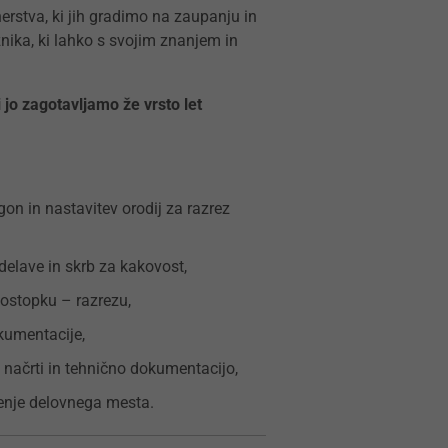
erstva, ki jih gradimo na zaupanju in
ika, ki lahko s svojim znanjem in
 jo zagotavljamo že vrsto let
gon in nastavitev orodij za razrez
elave in skrb za kakovost,
postopku – razrezu,
kumentacije,
 načrti in tehnično dokumentacijo,
čenje delovnega mesta.