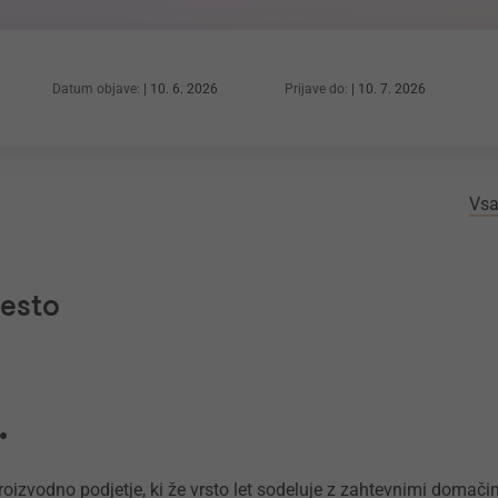
Datum objave:
10. 6. 2026
Prijave do:
10. 7. 2026
Vsa
mesto
.
proizvodno podjetje, ki že vrsto let sodeluje z zahtevnimi doma