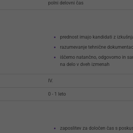
polni delovni čas
prednost imajo kandidati z izkušnj
razumevanje tehnične dokumentaci
iščemo natančno, odgovorno in samo
na delo v dveh izmenah
IV.
0 - 1 leto
zaposlitev za določen čas s posku