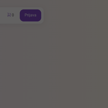
0
Prijava