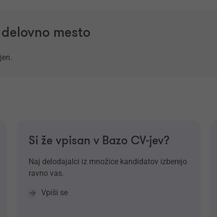
a delovno mesto
jen.
Si že vpisan v Bazo CV-jev?
Naj delodajalci iz množice kandidatov izberejo
ravno vas.
Vpiši se