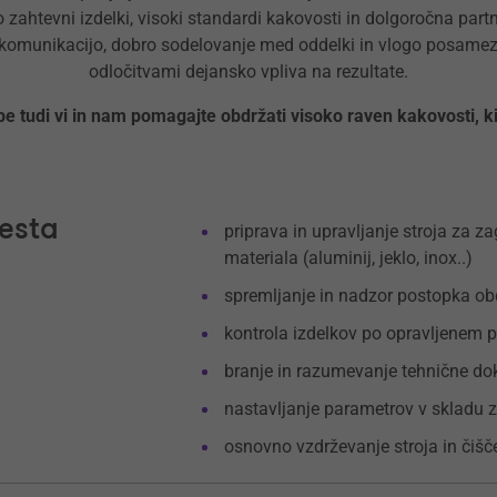
ahtevni izdelki, visoki standardi kakovosti in dolgoročna partn
komunikacijo, dobro sodelovanje med oddelki in vlogo posamezn
odločitvami dejansko vpliva na rezultate.
e tudi vi in nam pomagajte obdržati visoko raven kakovosti, ki
esta
priprava in upravljanje stroja za za
materiala (aluminij, jeklo, inox..)
spremljanje in nadzor postopka obd
kontrola izdelkov po opravljenem 
branje in razumevanje tehnične do
nastavljanje parametrov v skladu z
osnovno vzdrževanje stroja in čiš