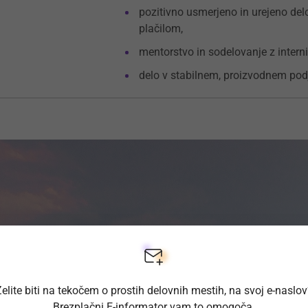
pozitivno usmerjeno in urejeno del
plačilom,
mentorstvo in sodelovanje z interni
delo v stabilnem, proizvodnem pod
elite biti na tekočem o prostih delovnih mestih, na svoj e-naslo
Brezplačni E-informator vam to omogoča.