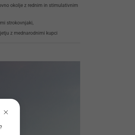
ovno okolje z rednim in stimulativnim
mi strokovnjaki,
jetju z mednarodnimi kupci
v?