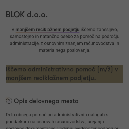
BLOK d.o.o.
V
manjšem reciklažnem podjetju
iščemo zanesljivo,
samostojno in natančno osebo za pomoč na področju
administracije, z osnovnim znanjem računovodstva in
materialnega poslovanja.
Iščemo administrativno pomoč (m/ž) v
manjšem reciklažnem podjetju.
Opis delovnega mesta
Delo obsega pomoč pri administrativnih nalogah s
poudarkom na osnovah računovodstva, urejanju
poslovne dokumentacije, vodenju evidenc ter podpori pri