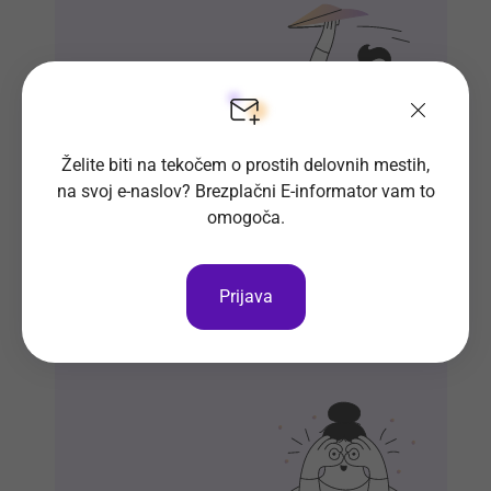
Želite biti na tekočem o prostih delovnih mestih,
na svoj e-naslov? Brezplačni E-informator vam to
omogoča.
Si že vpisan v Bazo CV-jev?
Naj delodajalci iz množice kandidatov
Prijava
izberejo ravno vas.
Vpiši se