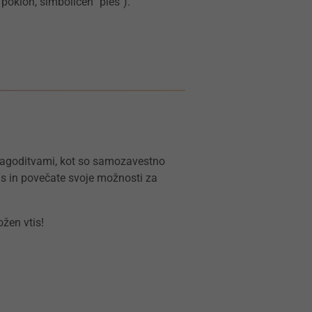
poklon, simboličen "ples").
ilagoditvami, kot so samozavestno
tis in povečate svoje možnosti za
ožen vtis!