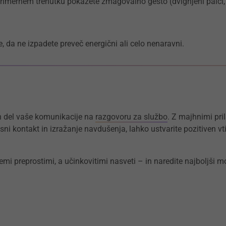
primernem trenutku pokažete zmagovalno gesto (dvignjeni palci, 
, da ne izpadete preveč energični ali celo nenaravni.
 del vaše komunikacije na
razgovoru za službo
. Z majhnimi pr
sni kontakt in izražanje navdušenja, lahko ustvarite pozitiven v
emi preprostimi, a učinkovitimi nasveti – in naredite najboljši m