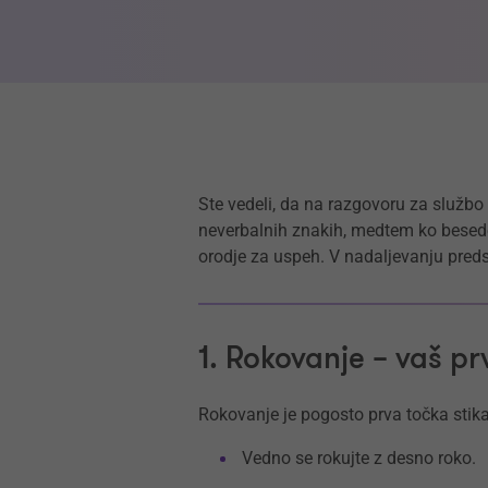
Ste vedeli, da na razgovoru za službo
neverbalnih znakih, medtem ko besede p
orodje za uspeh. V nadaljevanju pred
1. Rokovanje – vaš prv
Rokovanje je pogosto prva točka stik
Vedno se rokujte z desno roko.