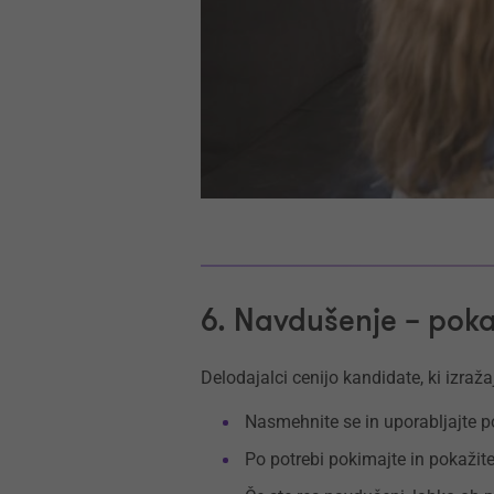
6. Navdušenje – poka
Delodajalci cenijo kandidate, ki izraž
Nasmehnite se in uporabljajte po
Po potrebi pokimajte in pokažit