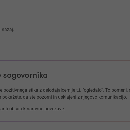
i nazaj.
te sogovornika
je pozitivnega stika z delodajalcem je t.i. "ogledalo". To pomen
m pokažete, da ste pozorni in usklajeni z njegovo komunikacijo.
tvariti občutek naravne povezave.