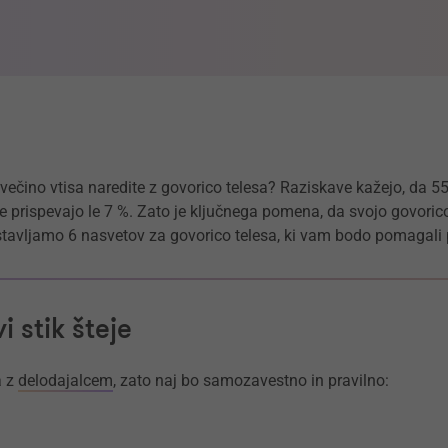
 večino vtisa naredite z govorico telesa? Raziskave kažejo, da 5
rispevajo le 7 %. Zato je ključnega pomena, da svojo govorico te
stavljamo 6 nasvetov za govorico telesa, ki vam bodo pomagali 
i stik šteje
a z
delodajalcem
, zato naj bo samozavestno in pravilno: