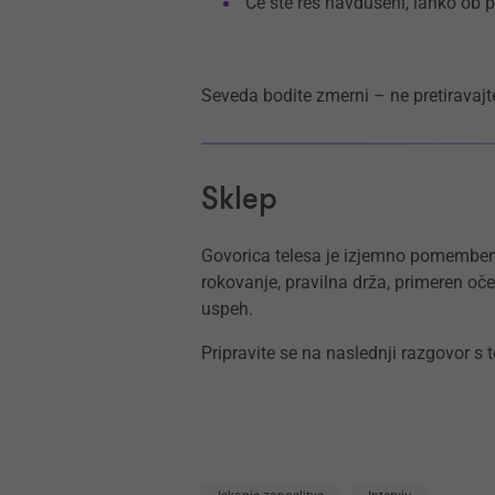
Če ste res navdušeni, lahko ob 
Seveda bodite zmerni – ne pretiravajte
Sklep
Govorica telesa je izjemno pomemben
rokovanje, pravilna drža, primeren oče
uspeh.
Pripravite se na naslednji razgovor s t