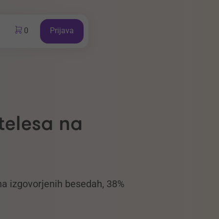
0
Prijava
telesa na
 na izgovorjenih besedah, 38%