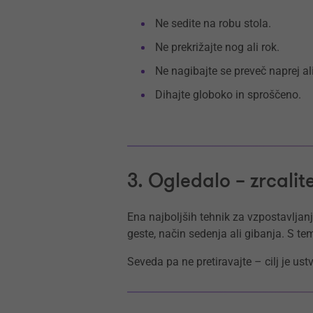
Ne sedite na robu stola.
Ne prekrižajte nog ali rok.
Ne nagibajte se preveč naprej al
Dihajte globoko in sproščeno.
3. Ogledalo – zrcali
Ena najboljših tehnik za vzpostavljan
geste, način sedenja ali gibanja. S te
Seveda pa ne pretiravajte – cilj je us