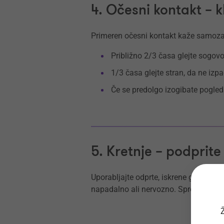
4. Očesni kontakt – 
Primeren očesni kontakt kaže samozav
Približno 2/3 časa glejte sogovo
1/3 časa glejte stran, da ne izpad
Če se predolgo izogibate pogleda
5. Kretnje – podprit
Uporabljajte odprte, iskrene geste, da
napadalno ali nervozno. Sproščene in 
Ž