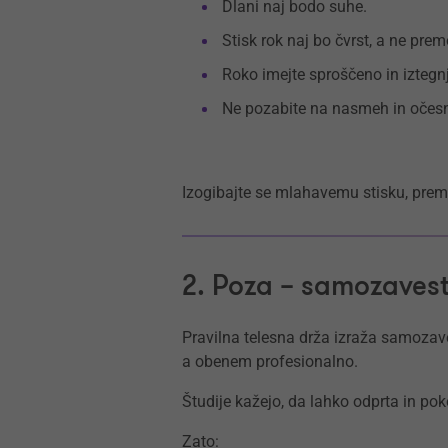
Dlani naj bodo suhe.
Stisk rok naj bo čvrst, a ne pre
Roko imejte sproščeno in iztegn
Ne pozabite na nasmeh in očesn
Izogibajte se mlahavemu stisku, pre
2. Poza – samozavest 
Pravilna telesna drža izraža samozaves
a obenem profesionalno.
Študije kažejo, da lahko odprta in po
Zato: