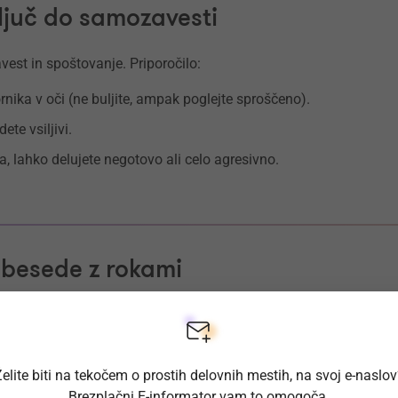
ključ do samozavesti
est in spoštovanje. Priporočilo:
rnika v oči (ne buljite, ampak poglejte sproščeno).
ete vsiljivi.
, lahko delujete negotovo ali celo agresivno.
e besede z rokami
 okrepite svoje sporočilo. Izogibajte se nenadnim, sunkovitim al
odprte roke ustvarjajo občutek pristnosti.
elite biti na tekočem o prostih delovnih mestih, na svoj e-naslo
Brezplačni E-informator vam to omogoča.