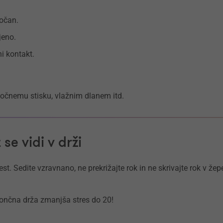
močan.
jeno.
i kontakt.
močnemu stisku, vlažnim dlanem itd.
se vidi v drži
t. Sedite vzravnano, ne prekrižajte rok in ne skrivajte rok v žep
končna drža zmanjša stres do 20!