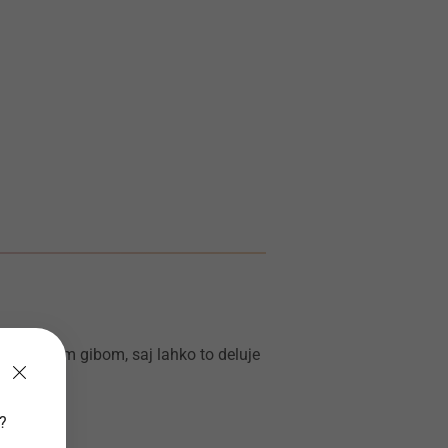
i premočnim gibom, saj lahko to deluje
v?