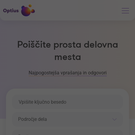
Poiščite prosta delovna
mesta
Najpogostejša vprašanja in odgovori
Ključna beseda
Področje dela
Področje dela
Regija