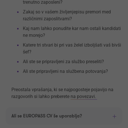
trenutno zaposleni?
Zakaj so v vašem življenjepisu premori med
različnimi zaposlitvami?
Kaj nam lahko ponudite kar nam ostali kandidati
ne morejo?
Katere tri stvari bi pri vas želel izboljšati vaš bivši
šef?
Ali ste se pripravljeni za službo preseliti?
Ali ste pripravljeni na službena potovanja?
Preostala vprašanja, ki se najpogosteje pojavijo na
razgovorih si lahko preberete
na povezavi.
Ali se EUROPASS CV še uporablja?