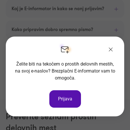
Kaj je E-informator in kako se nanj prijavim?
Kako pripravim dobro spremno pismo?
Kako napisati odpoved?
Želite biti na tekočem o prostih delovnih mestih,
na svoj e-naslov? Brezplačni E-informator vam to
Prikaži več
omogoča.
Prijava
Preverite seznam prostih
delovnih mest