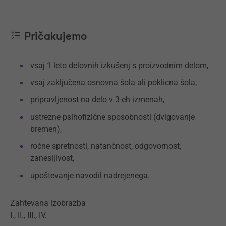
Pričakujemo
vsaj 1 leto delovnih izkušenj s proizvodnim delom,
vsaj zaključena osnovna šola ali poklicna šola,
pripravljenost na delo v 3-eh izmenah,
ustrezne psihofizične sposobnosti (dvigovanje
bremen),
ročne spretnosti, natančnost, odgovornost,
zanesljivost,
upoštevanje navodil nadrejenega.
Zahtevana izobrazba
I., II., III., IV.